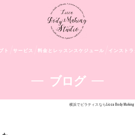
プト
サービス
料金とレッスンスケジュール
インストラ
ブログ
横浜でピラティスならLicca Body Making S
した。