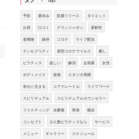
予防
夏休み
筋膜リリース
ダイエット
お得
口コミ
グランジャポン
柔軟性
老廃物
維持
コロナ
ライブ配信
>
テンセグリティ
新型コロナウイルス
癒し
ピラティス
楽しい
解消
企画展
女性
ボディメイク
資格
スタジオ再開
幸せに生きる
コアクレードル
ライフワーク
スピリチュアル
スピリチュアルカウンセラー
ファスティング 生酵素
簡単
横浜
コンセプト
少人数ピラティスなら
サービス
メニュー
ギャラリー
スケジュール