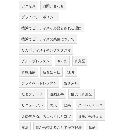
アクセス
お問い合わせ
プライバシーポリシー
横浜でピラティスが必要とされる理由
横浜でピラティスの業種について
リカボディメイキングスタジオ
グループレッスン
キッズ
青葉区
骨盤底筋
新百合ヶ丘
江田
プライベートレッスン
あざみ野
たまプラーザ
運動苦手
横浜市青葉区
リニューアル
大人
効果
ストレッチーズ
楽に生きる、ちょっとしたコツ
骨格から整える
魔法
骨から整えることで根本解決
覚醒